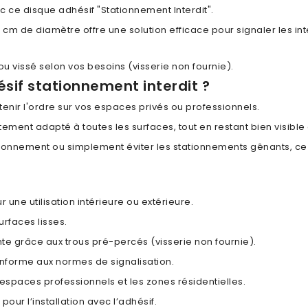
 ce disque adhésif "Stationnement Interdit".
5 cm de diamètre offre une solution efficace pour signaler les i
 ou vissé selon vos besoins (visserie non fournie).
ésif stationnement interdit ?
ntenir l'ordre sur vos espaces privés ou professionnels.
tement adapté à toutes les surfaces, tout en restant bien visibl
onnement ou simplement éviter les stationnements gênants, ce d
 une utilisation intérieure ou extérieure.
urfaces lisses.
nte grâce aux trous pré-percés (visserie non fournie).
onforme aux normes de signalisation.
 espaces professionnels et les zones résidentielles.
pour l’installation avec l’adhésif.