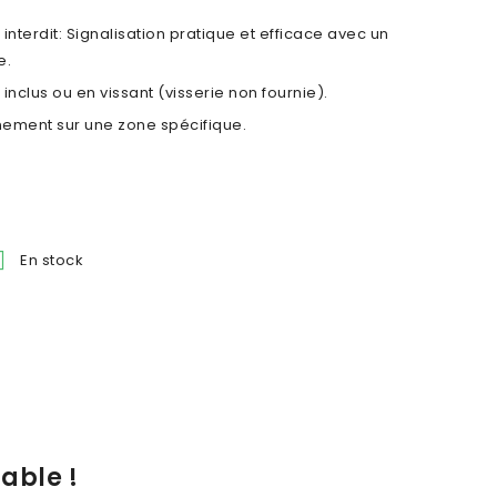
nterdit: Signalisation pratique et efficace avec un
e.
f inclus ou en vissant (visserie non fournie).
nnement sur une zone spécifique.

En stock
able !